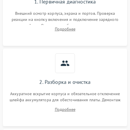
1. Первичная диагностика
Внешний осмотр корпуса, экрана и портов. Проверка
реакции на кнопку включения и подключение зарядного
устройства. Оценка потребления тока с помощью
Подробнее
лабораторного блока питания для локализации проблемы.
2. Разборка и очистка
Аккуратное вскрытие корпуса и обязательное отключение
шлейфа аккумулятора для обесточивания платы. Демонтаж
системы охлаждения, очистка кулера от пыли и удаление
Подробнее
высохшей термопасты с кристаллов чипов.