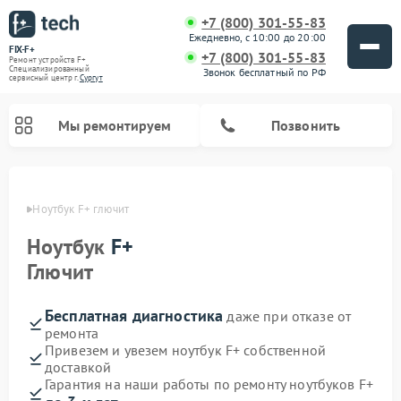
+7 (800) 301-55-83
Ежедневно, с 10:00 до 20:00
FIX-F+
+7 (800) 301-55-83
Ремонт устройств F+
Специализированный
Звонок бесплатный по РФ
cервисный центр г.
Сургут
Мы ремонтируем
Позвонить
ргуте
Ноутбук F+ глючит
Ноутбук
F+
Глючит
Бесплатная диагностика
даже при отказе от
ремонта
Привезем и увезем ноутбук F+ собственной
доставкой
Гарантия на наши работы по ремонту ноутбуков F+