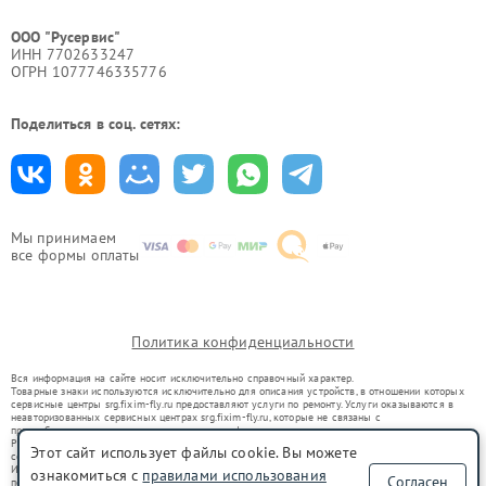
ООО "Русервис"
ИНН 7702633247
ОГРН 1077746335776
Поделиться в соц. сетях:
Мы принимаем
все формы оплаты
Политика конфиденциальности
Вся информация на сайте носит исключительно справочный характер.
Товарные знаки используются исключительно для описания устройств, в отношении которых
сервисные центры srg.fixim-fly.ru предоставляют услуги по ремонту. Услуги оказываются в
неавторизованных сервисных центрах srg.fixim-fly.ru, которые не связаны с
правообладателями товарных знаков или их официальными представителями.
Ремонт осуществляется для устройств, уже введенных в гражданский оборот в соответствии
Этот сайт использует файлы cookie. Вы можете
со статьей 1487 ГК РФ.
Использование товарных знаков не преследует цели индивидуализации услуг или введения
ознакомиться с
правилами использования
Согласен
потребителей в заблуждение, а служит для информирования о предоставляемых услугах по