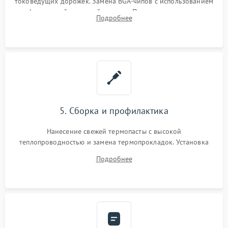
токоведущих дорожек. Замена BGA-чипов с использованием
инфракрасной паяльной станции. Прошивка микросхемы
Подробнее
BIOS или замена поврежденных портов USB
5. Сборка и профилактика
Нанесение свежей термопасты с высокой
теплопроводностью и замена термопрокладок. Установка
системы охлаждения, подключение всех внутренних
Подробнее
шлейфов, модулей памяти и накопителей. Предварительная
сборка корпуса.