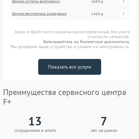
Замена системы вентиляции
1680 р
Замена вентилятора охлаждения
1480 р
Цены в прайс-листе указаны ориентировочные, без учета
стоимости запчастей.
Записывайтесь на бесплатную диагностику.
Мы проверим ваше устройство и укажем на неисправность.
Показать все услуги
Преимущества сервисного центра
F+
13
7
сотрудников в штате
лет на рынке