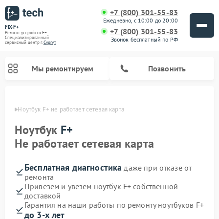
+7 (800) 301-55-83
Ежедневно, с 10:00 до 20:00
FIX-F+
+7 (800) 301-55-83
Ремонт устройств F+
Специализированный
Звонок бесплатный по РФ
cервисный центр г.
Сургут
Мы ремонтируем
Позвонить
ргуте
Ноутбук F+ не работает сетевая карта
Ноутбук
F+
Не работает сетевая карта
Бесплатная диагностика
даже при отказе от
ремонта
Привезем и увезем ноутбук F+ собственной
доставкой
Гарантия на наши работы по ремонту ноутбуков F+
до 3-х лет