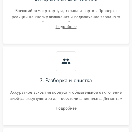
Внешний осмотр корпуса, экрана и портов. Проверка
реакции на кнопку включения и подключение зарядного
устройства. Оценка потребления тока с помощью
Подробнее
лабораторного блока питания для локализации проблемы.
2. Разборка и очистка
Аккуратное вскрытие корпуса и обязательное отключение
шлейфа аккумулятора для обесточивания платы. Демонтаж
системы охлаждения, очистка кулера от пыли и удаление
Подробнее
высохшей термопасты с кристаллов чипов.