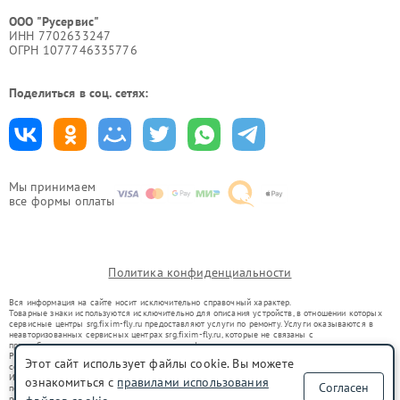
ООО "Русервис"
ИНН 7702633247
ОГРН 1077746335776
Поделиться в соц. сетях:
Мы принимаем
все формы оплаты
Политика конфиденциальности
Вся информация на сайте носит исключительно справочный характер.
Товарные знаки используются исключительно для описания устройств, в отношении которых
сервисные центры srg.fixim-fly.ru предоставляют услуги по ремонту. Услуги оказываются в
неавторизованных сервисных центрах srg.fixim-fly.ru, которые не связаны с
правообладателями товарных знаков или их официальными представителями.
Ремонт осуществляется для устройств, уже введенных в гражданский оборот в соответствии
Этот сайт использует файлы cookie. Вы можете
со статьей 1487 ГК РФ.
Использование товарных знаков не преследует цели индивидуализации услуг или введения
ознакомиться с
правилами использования
Согласен
потребителей в заблуждение, а служит для информирования о предоставляемых услугах по
ремонту техники указанных брендов.