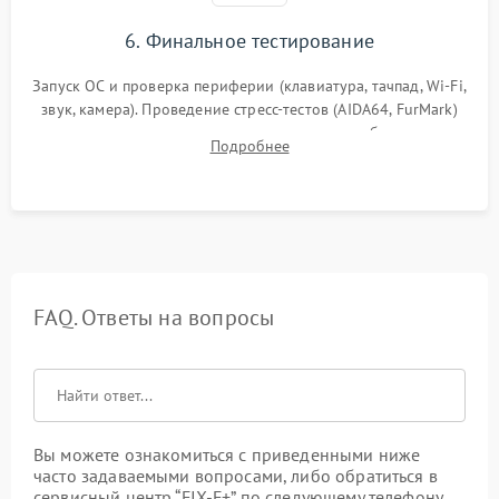
6. Финальное тестирование
Запуск ОС и проверка периферии (клавиатура, тачпад, Wi-Fi,
звук, камера). Проведение стресс-тестов (AIDA64, FurMark)
для контроля температурного режима и стабильности
Подробнее
системы под пиковой нагрузкой.
FAQ. Ответы на вопросы
Вы можете ознакомиться с приведенными ниже
часто задаваемыми вопросами, либо обратиться в
сервисный центр “FIX-F+” по следующему телефону