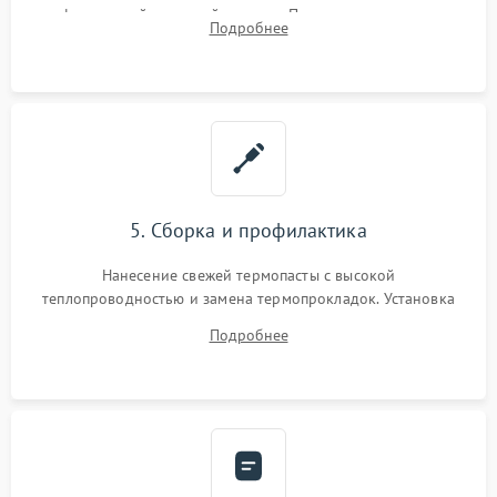
инфракрасной паяльной станции. Прошивка микросхемы
Подробнее
BIOS или замена поврежденных портов USB
5. Сборка и профилактика
Нанесение свежей термопасты с высокой
теплопроводностью и замена термопрокладок. Установка
системы охлаждения, подключение всех внутренних
Подробнее
шлейфов, модулей памяти и накопителей. Предварительная
сборка корпуса.