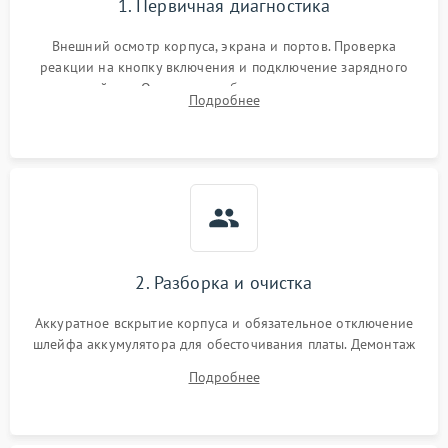
1. Первичная диагностика
Внешний осмотр корпуса, экрана и портов. Проверка
реакции на кнопку включения и подключение зарядного
устройства. Оценка потребления тока с помощью
Подробнее
лабораторного блока питания для локализации проблемы.
2. Разборка и очистка
Аккуратное вскрытие корпуса и обязательное отключение
шлейфа аккумулятора для обесточивания платы. Демонтаж
системы охлаждения, очистка кулера от пыли и удаление
Подробнее
высохшей термопасты с кристаллов чипов.