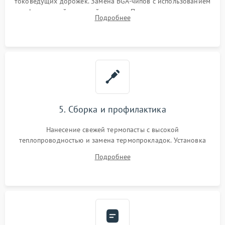
токоведущих дорожек. Замена BGA-чипов с использованием
инфракрасной паяльной станции. Прошивка микросхемы
Подробнее
BIOS или замена поврежденных портов USB
5. Сборка и профилактика
Нанесение свежей термопасты с высокой
теплопроводностью и замена термопрокладок. Установка
системы охлаждения, подключение всех внутренних
Подробнее
шлейфов, модулей памяти и накопителей. Предварительная
сборка корпуса.