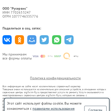
ООО "Русервис"
ИНН 7702633247
ОГРН 1077746335776
Поделиться в соц. сетях:
Мы принимаем
все формы оплаты
Политика конфиденциальности
Вся информация на сайте носит исключительно справочный характер.
Товарные знаки используются исключительно для описания устройств, в отношении которых
сервисные центры srg.fixim-fly.ru предоставляют услуги по ремонту. Услуги оказываются в
неавторизованных сервисных центрах srg.fixim-fly.ru, которые не связаны с
правообладателями товарных знаков или их официальными представителями.
Ремонт осуществляется для устройств, уже введенных в гражданский оборот в соответствии
Этот сайт использует файлы cookie. Вы можете
со статьей 1487 ГК РФ.
Использование товарных знаков не преследует цели индивидуализации услуг или введения
ознакомиться с
правилами использования
Согласен
потребителей в заблуждение, а служит для информирования о предоставляемых услугах по