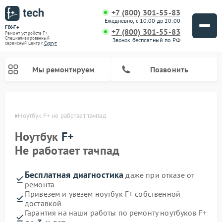
+7 (800) 301-55-83
Ежедневно, с 10:00 до 20:00
FIX-F+
+7 (800) 301-55-83
Ремонт устройств F+
Специализированный
Звонок бесплатный по РФ
cервисный центр г.
Сургут
Мы ремонтируем
Позвонить
ргуте
Ноутбук F+ не работает тачпад
Ноутбук
F+
Не работает тачпад
Бесплатная диагностика
даже при отказе от
ремонта
Привезем и увезем ноутбук F+ собственной
доставкой
Гарантия на наши работы по ремонту ноутбуков F+