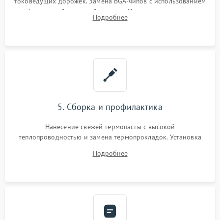
токоведущих дорожек. Замена BGA-чипов с использованием
инфракрасной паяльной станции. Прошивка микросхемы
Подробнее
BIOS или замена поврежденных портов USB
5. Сборка и профилактика
Нанесение свежей термопасты с высокой
теплопроводностью и замена термопрокладок. Установка
системы охлаждения, подключение всех внутренних
Подробнее
шлейфов, модулей памяти и накопителей. Предварительная
сборка корпуса.