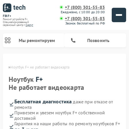
+7 (800) 301-55-83
Ежедневно, с 10:00 до 20:00
FIX-F+
+7 (800) 301-55-83
Ремонт устройств F+
Специализированный
Звонок бесплатный по РФ
cервисный центр г.
Сургут
Мы ремонтируем
Позвонить
ргуте
Ноутбук F+ не работает видеокарта
Ноутбук
F+
Не работает видеокарта
Бесплатная диагностика
даже при отказе от
ремонта
Привезем и увезем ноутбук F+ собственной
доставкой
Гарантия на наши работы по ремонту ноутбуков F+