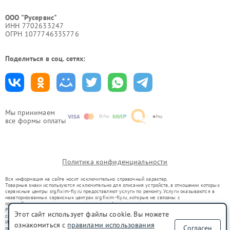
ООО "Русервис"
ИНН 7702633247
ОГРН 1077746335776
Поделиться в соц. сетях:
Мы принимаем
все формы оплаты
Политика конфиденциальности
Вся информация на сайте носит исключительно справочный характер.
Товарные знаки используются исключительно для описания устройств, в отношении которых
сервисные центры srg.fixim-fly.ru предоставляют услуги по ремонту. Услуги оказываются в
неавторизованных сервисных центрах srg.fixim-fly.ru, которые не связаны с
правообладателями товарных знаков или их официальными представителями.
Ремонт осуществляется для устройств, уже введенных в гражданский оборот в соответствии
Этот сайт использует файлы cookie. Вы можете
со статьей 1487 ГК РФ.
Использование товарных знаков не преследует цели индивидуализации услуг или введения
ознакомиться с
правилами использования
Согласен
потребителей в заблуждение, а служит для информирования о предоставляемых услугах по