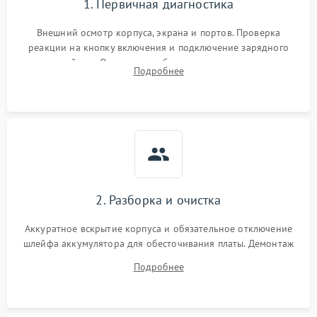
1. Первичная диагностика
Внешний осмотр корпуса, экрана и портов. Проверка
реакции на кнопку включения и подключение зарядного
устройства. Оценка потребления тока с помощью
Подробнее
лабораторного блока питания для локализации проблемы.
2. Разборка и очистка
Аккуратное вскрытие корпуса и обязательное отключение
шлейфа аккумулятора для обесточивания платы. Демонтаж
системы охлаждения, очистка кулера от пыли и удаление
Подробнее
высохшей термопасты с кристаллов чипов.