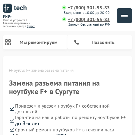
+7 (800) 301-55-83
Ежедневно, с 10:00 до 20:00
FIX-F+
+7 (800) 301-55-83
Ремонт устройств F+
Специализированный
Звонок бесплатный по РФ
cервисный центр г.
Сургут
Мы ремонтируем
Позвонить
ргуте
Ноутбук F+ замена разъема питания
Замена разъема питания на
ноутбуке F+ в Сургуте
Привезем и увезем ноутбук F+ собственной
доставкой
Гарантия на наши работы по ремонту ноутбуков F+
до 3-х лет
Срочный ремонт ноутбуков F+ в течении часа