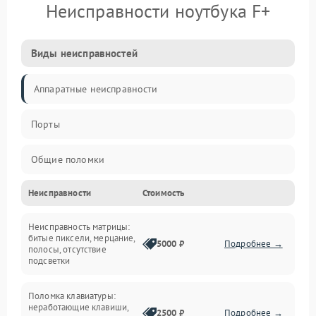
Неисправности ноутбука F+
Виды неисправностей
Аппаратные неисправности
Порты
Общие поломки
Неисправности
Стоимость
Устройства
Неисправность матрицы:
Программные ошибки
битые пиксели, мерцание,
5000 ₽
Подробнее →
полосы, отсутствие
подсветки
Электрические и системные сбои
Поломка клавиатуры:
Интерфейсные проблемы
неработающие клавиши,
2500 ₽
Подробнее →