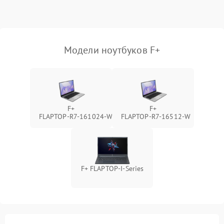
Выход из строя SSD или
HDD: медленная загрузка,
3000 ₽
Подробнее →
ошибки чтения,
пропадание диска
Модели ноутбуков F+
Неисправность
оперативной памяти:
2000 ₽
Подробнее →
вылеты приложений,
синие экраны
F+
F+
FLAPTOP‑R7‑161024‑W
FLAPTOP‑R7‑16512‑W
Проблемы Wi‑Fi или
2500 ₽
Подробнее →
Bluetooth модулей
F+ FLAPTOP-I-Series