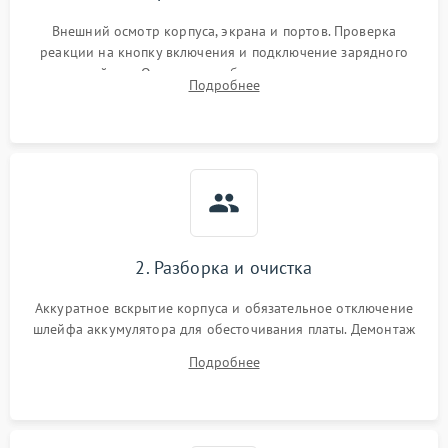
Внешний осмотр корпуса, экрана и портов. Проверка
реакции на кнопку включения и подключение зарядного
устройства. Оценка потребления тока с помощью
Подробнее
лабораторного блока питания для локализации проблемы.
2. Разборка и очистка
Аккуратное вскрытие корпуса и обязательное отключение
шлейфа аккумулятора для обесточивания платы. Демонтаж
системы охлаждения, очистка кулера от пыли и удаление
Подробнее
высохшей термопасты с кристаллов чипов.