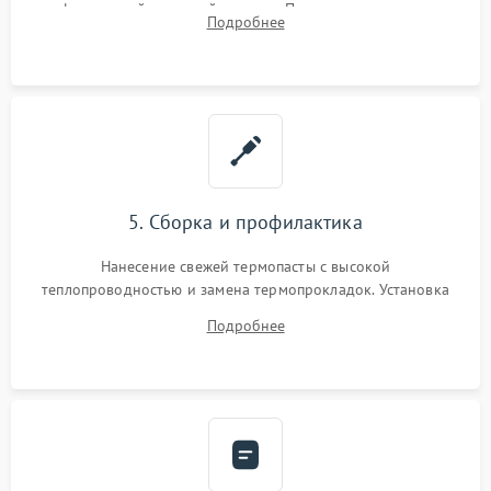
инфракрасной паяльной станции. Прошивка микросхемы
Подробнее
BIOS или замена поврежденных портов USB
5. Сборка и профилактика
Нанесение свежей термопасты с высокой
теплопроводностью и замена термопрокладок. Установка
системы охлаждения, подключение всех внутренних
Подробнее
шлейфов, модулей памяти и накопителей. Предварительная
сборка корпуса.