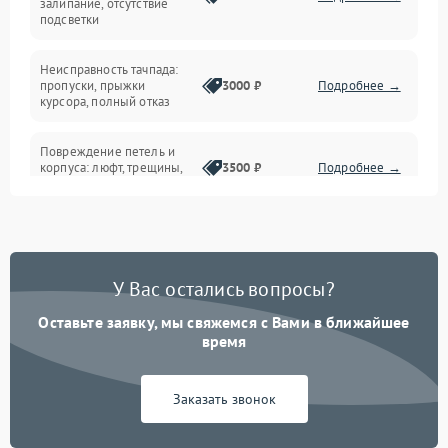
залипание, отсутствие
подсветки
Батарея
Неисправность тачпада:
Сеть и интернет
пропуски, прыжки
3000 ₽
Подробнее →
курсора, полный отказ
Система охлаждения
Повреждение петель и
корпуса: люфт, трещины,
3500 ₽
Подробнее →
деформация
Проблемы аккумулятора:
быстрая разрядка,
2500 ₽
Подробнее →
невозможность зарядки,
вздутие
У Вас остались вопросы?
Оставьте заявку, мы свяжемся с Вами в ближайшее
Неисправность зарядного
время
устройства или разъёма
2000 ₽
Подробнее →
питания
Заказать звонок
Перегрев из‑за пыли,
износа термопасты или
2500 ₽
Подробнее →
неисправности кулера