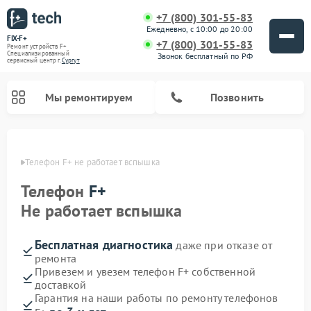
+7 (800) 301-55-83
Ежедневно, с 10:00 до 20:00
FIX-F+
+7 (800) 301-55-83
Ремонт устройств F+
Специализированный
Звонок бесплатный по РФ
cервисный центр г.
Сургут
Мы ремонтируем
Позвонить
ргуте
Телефон F+ не работает вспышка
Телефон
F+
Не работает вспышка
Бесплатная диагностика
даже при отказе от
ремонта
Привезем и увезем телефон F+ собственной
доставкой
Гарантия на наши работы по ремонту телефонов