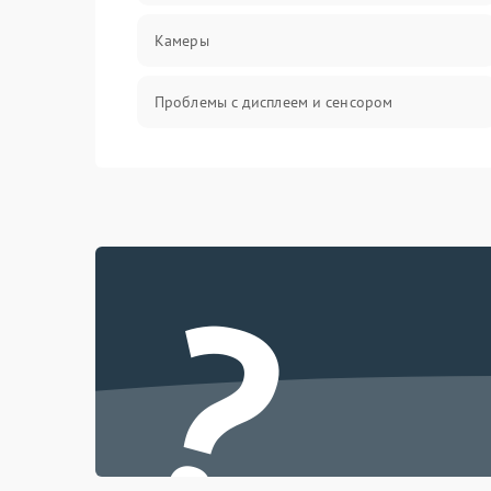
Камеры
Проблемы с дисплеем и сенсором
Зарядка
Проблемы с питанием, зарядкой и
аккумулятором
?
Проблемы с работой системы, корпусом и
другие