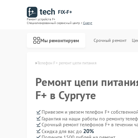
FIX-F+
Ремонт устройств F+
Специализированный cервисный центр г.
Сургут
Мы ремонтируем
Срочный ремонт
Це
ефонов F+ в Сургуте
Телефон F+ ремонт цепи питания
Ремонт цепи питани
F+ в Сургуте
Привезем и увезем телефон F+ собственно
Гарантия на наши работы по ремонту теле
Срочный ремонт телефонов F+ в течении ч
20%
Скидка для вас до
Получите 1500 рублей на ремонт