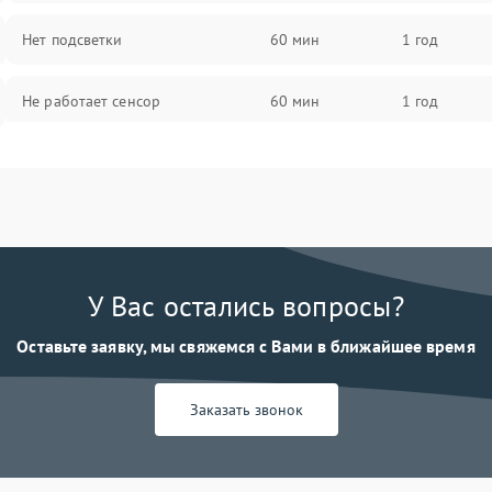
Нет подсветки
60 мин
1 год
Не работает сенсор
60 мин
1 год
Мерцает изображение
60 мин
1 год
Не работает 3D Touch
60 мин
1 год
Не работает Face ID
60 мин
1 год
У Вас остались вопросы?
Оставьте заявку, мы свяжемся с Вами в ближайшее время
Заказать звонок