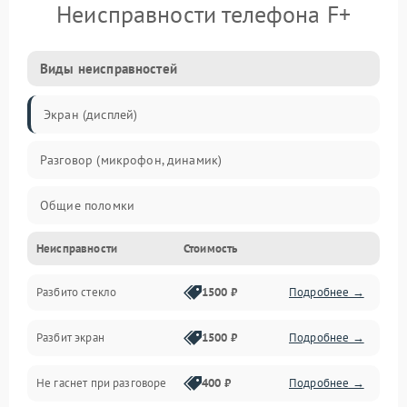
Неисправности телефона F+
Виды неисправностей
Экран (дисплей)
Разговор (микрофон, динамик)
Общие поломки
Неисправности
Стоимость
Проблемы связи
Разбито стекло
1500 ₽
Подробнее →
Камеры
Разбит экран
1500 ₽
Подробнее →
Проблемы с дисплеем и сенсором
Не гаснет при разговоре
400 ₽
Подробнее →
Зарядка