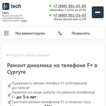
+7 (800) 301-55-83
Ежедневно, с 10:00 до 20:00
FIX-F+
+7 (800) 301-55-83
Ремонт устройств F+
Специализированный
Звонок бесплатный по РФ
cервисный центр г.
Сургут
Мы ремонтируем
Позвонить
ргуте
Телефон F+ ремонт динамика
Ремонт динамика на телефоне F+ в
Сургуте
Привезем и увезем телефон F+ собственной
доставкой
Гарантия на наши работы по ремонту телефонов
до 3-х лет
F+
Срочный ремонт телефонов F+ в течении часа