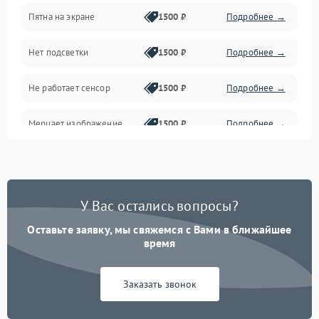
Пятна на экране
1500 ₽
Подробнее →
Проблемы с питанием, зарядкой и аккумулятором
Нет подсветки
1500 ₽
Подробнее →
Проблемы с работой системы, корпусом и другие
Не работает сенсор
1500 ₽
Подробнее →
Мерцает изображение
1500 ₽
Подробнее →
Не работает 3D Touch
2400 ₽
Подробнее →
Не работает Face ID
4000 ₽
Подробнее →
У Вас остались вопросы?
Оставьте заявку, мы свяжемся с Вами в ближайшее
время
Заказать звонок