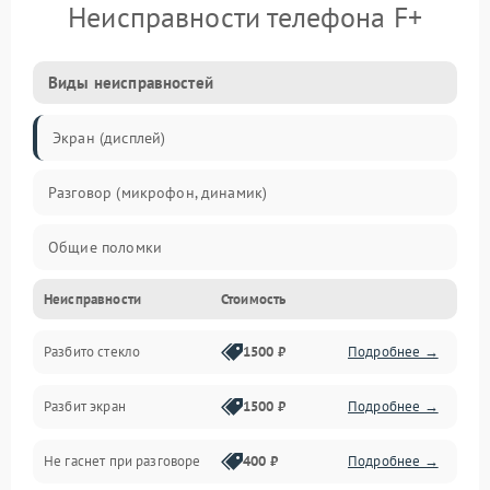
Неисправности телефона F+
Виды неисправностей
Экран (дисплей)
Разговор (микрофон, динамик)
Общие поломки
Неисправности
Стоимость
Проблемы связи
Разбито стекло
1500 ₽
Подробнее →
Камеры
Разбит экран
1500 ₽
Подробнее →
Проблемы с дисплеем и сенсором
Не гаснет при разговоре
400 ₽
Подробнее →
Зарядка