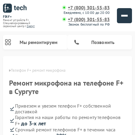
+7 (800) 301-55-83
Ежедневно, с 10:00 до 20:00
FIX-F+
+7 (800) 301-55-83
Ремонт устройств F+
Специализированный
Звонок бесплатный по РФ
cервисный центр г.
Сургут
Мы ремонтируем
Позвонить
ргуте
Телефон F+ ремонт микрофона
Ремонт микрофона на телефоне F+
в Сургуте
Привезем и увезем телефон F+ собственной
доставкой
Гарантия на наши работы по ремонту телефонов
до 3-х лет
F+
Срочный ремонт телефонов F+ в течении часа