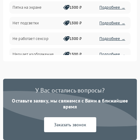
Пятна на экране
1500 ₽
Подробнее →
Проблемы с питанием, зарядкой и аккумулятором
Нет подсветки
1500 ₽
Подробнее →
Проблемы с работой системы, корпусом и другие
Не работает сенсор
1500 ₽
Подробнее →
Мерцает изображение
1500 ₽
Подробнее →
Не работает 3D Touch
2400 ₽
Подробнее →
Не работает Face ID
4000 ₽
Подробнее →
У Вас остались вопросы?
Оставьте заявку, мы свяжемся с Вами в ближайшее
время
Заказать звонок