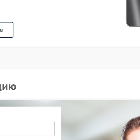
ны
цию