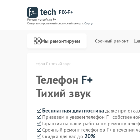
FIX-F+
Ремонт устройств F+
Специализированный cервисный центр г.
Сургут
Мы ремонтируем
Срочный ремонт
Це
ов F+ в Сургуте
Телефон F+ тихий звук
Телефон
F+
Тихий звук
Бесплатная диагностика
даже при отказ
Привезем и увезем телефон F+ собственно
Гарантия на наши работы по ремонту теле
Срочный ремонт телефонов F+ в течении ч
20%
Скидка для вас до