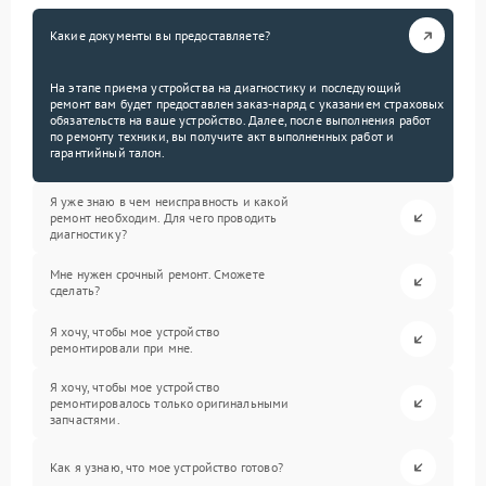
Какие документы вы предоставляете?
На этапе приема устройства на диагностику и последующий
ремонт вам будет предоставлен заказ-наряд с указанием страховых
обязательств на ваше устройство. Далее, после выполнения работ
по ремонту техники, вы получите акт выполненных работ и
гарантийный талон.
Я уже знаю в чем неисправность и какой
ремонт необходим. Для чего проводить
диагностику?
Мне нужен срочный ремонт. Сможете
сделать?
Я хочу, чтобы мое устройство
ремонтировали при мне.
Я хочу, чтобы мое устройство
ремонтировалось только оригинальными
запчастями.
Как я узнаю, что мое устройство готово?