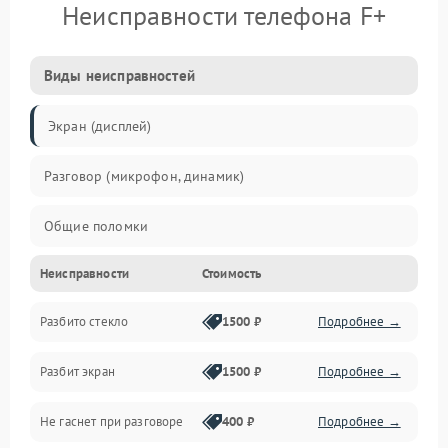
Неисправности телефона F+
Виды неисправностей
Экран (дисплей)
Разговор (микрофон, динамик)
Общие поломки
Неисправности
Стоимость
Проблемы связи
Разбито стекло
1500 ₽
Подробнее →
Камеры
Разбит экран
1500 ₽
Подробнее →
Проблемы с дисплеем и сенсором
Не гаснет при разговоре
400 ₽
Подробнее →
Зарядка