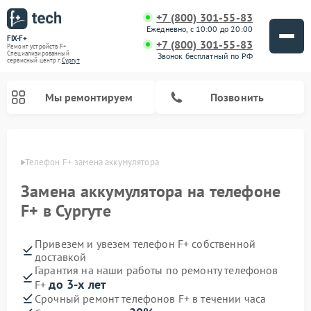
+7 (800) 301-55-83
Ежедневно, с 10:00 до 20:00
FIX-F+
+7 (800) 301-55-83
Ремонт устройств F+
Специализированный
Звонок бесплатный по РФ
cервисный центр г.
Сургут
Мы ремонтируем
Позвонить
ргуте
Телефон F+ замена аккумулятора
Замена аккумулятора на телефоне
F+ в Сургуте
Привезем и увезем телефон F+ собственной
доставкой
Гарантия на наши работы по ремонту телефонов
до 3-х лет
F+
Срочный ремонт телефонов F+ в течении часа