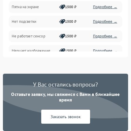
Пятна на экране
1500 ₽
Подробнее →
Проблемы с питанием, зарядкой и аккумулятором
Нет подсветки
1500 ₽
Подробнее →
Проблемы с работой системы, корпусом и другие
Не работает сенсор
1500 ₽
Подробнее →
Мерцает изображение
1500 ₽
Подробнее →
Не работает 3D Touch
2400 ₽
Подробнее →
Не работает Face ID
4000 ₽
Подробнее →
У Вас остались вопросы?
Оставьте заявку, мы свяжемся с Вами в ближайшее
время
Заказать звонок