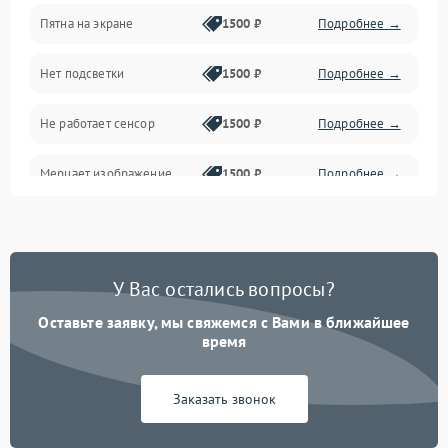
Пятна на экране
1500 ₽
Подробнее →
Проблемы с питанием, зарядкой и аккумулятором
Нет подсветки
1500 ₽
Подробнее →
Проблемы с работой системы, корпусом и другие
Не работает сенсор
1500 ₽
Подробнее →
Мерцает изображение
1500 ₽
Подробнее →
Не работает 3D Touch
2400 ₽
Подробнее →
Не работает Face ID
4000 ₽
Подробнее →
У Вас остались вопросы?
Оставьте заявку, мы свяжемся с Вами в ближайшее
время
Заказать звонок