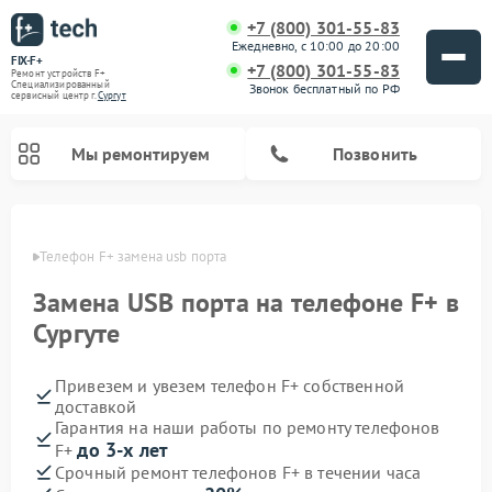
+7 (800) 301-55-83
Ежедневно, с 10:00 до 20:00
FIX-F+
+7 (800) 301-55-83
Ремонт устройств F+
Специализированный
Звонок бесплатный по РФ
cервисный центр г.
Сургут
Мы ремонтируем
Позвонить
ргуте
Телефон F+ замена usb порта
Замена USB порта на телефоне F+ в
Сургуте
Привезем и увезем телефон F+ собственной
доставкой
Гарантия на наши работы по ремонту телефонов
до 3-х лет
F+
Срочный ремонт телефонов F+ в течении часа