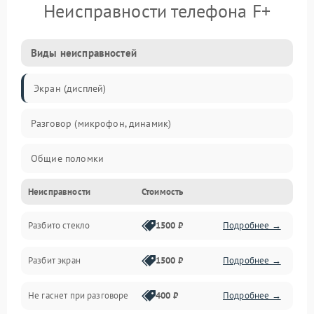
Неисправности телефона F+
Виды неисправностей
Экран (дисплей)
Разговор (микрофон, динамик)
Общие поломки
Неисправности
Стоимость
Проблемы связи
Разбито стекло
1500 ₽
Подробнее →
Камеры
Разбит экран
1500 ₽
Подробнее →
Проблемы с дисплеем и сенсором
Не гаснет при разговоре
400 ₽
Подробнее →
Зарядка