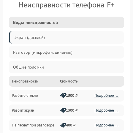
Неисправности телефона F+
Виды неисправностей
Экран (дисплей)
Разговор (микрофон, динамик)
Общие поломки
Неисправности
Стоимость
Проблемы связи
Разбито стекло
1500 ₽
Подробнее →
Камеры
Разбит экран
1500 ₽
Подробнее →
Проблемы с дисплеем и сенсором
Не гаснет при разговоре
400 ₽
Подробнее →
Зарядка