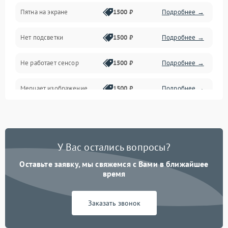
Пятна на экране
1500 ₽
Подробнее →
Проблемы с питанием, зарядкой и аккумулятором
Нет подсветки
1500 ₽
Подробнее →
Проблемы с работой системы, корпусом и другие
Не работает сенсор
1500 ₽
Подробнее →
Мерцает изображение
1500 ₽
Подробнее →
Не работает 3D Touch
2400 ₽
Подробнее →
Не работает Face ID
4000 ₽
Подробнее →
У Вас остались вопросы?
Оставьте заявку, мы свяжемся с Вами в ближайшее
время
Заказать звонок