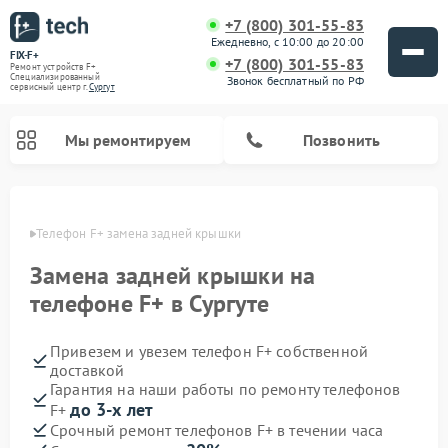
+7 (800) 301-55-83
Ежедневно, с 10:00 до 20:00
FIX-F+
+7 (800) 301-55-83
Ремонт устройств F+
Специализированный
Звонок бесплатный по РФ
cервисный центр г.
Сургут
Мы ремонтируем
Позвонить
ргуте
Телефон F+ замена задней крышки
Замена задней крышки на
телефоне F+ в Сургуте
Привезем и увезем телефон F+ собственной
доставкой
Гарантия на наши работы по ремонту телефонов
до 3-х лет
F+
Срочный ремонт телефонов F+ в течении часа