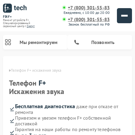
+7 (800) 301-55-83
Ежедневно, с 10:00 до 20:00
FIX-F+
+7 (800) 301-55-83
Ремонт устройств F+
Специализированный
Звонок бесплатный по РФ
cервисный центр г.
Сургут
Мы ремонтируем
Позвонить
ргуте
Телефон F+ искажения звука
Телефон
F+
Искажения звука
Бесплатная диагностика
даже при отказе от
ремонта
Привезем и увезем телефон F+ собственной
доставкой
Гарантия на наши работы по ремонту телефонов